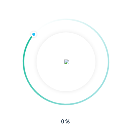
🎵 Sommerfesteröffnung mit dem
Velgaster Chor
📅 Programm am Samstag, 27. Juni
2026
🕙
ab 10:00 Uhr
⚽ 3. Gerd-Marquardt-Sommercup
⚽ Turnier der G- und F-Junioren
🕑
ab 14:00 Uhr
⚽ Turnier der E-Junioren
🕦
11:30 – 13:30 Uhr
🎺 Barther Blasmusik
🕝
14:30 – 16:30 Uhr
🎷 Big Band Velgast
0%
🕒
15:00 Uhr
👗 Velgaster Modenschau