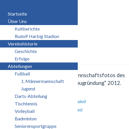
Startseite
Über Uns
0%
Kultberichte
Rudolf Harbig Stadion
Vereinshistorie
Männermannschaft
Geschichte
Erfolge
Abteilungen
Fußball
Hier findet ihr die aktuellen Mannschaftsfotos des
1. Männermannschaft
Velgaster SV seit unserer „Neugründung“ 2012.
Jugend
Darts-Abteilung
Tischtennis
Volleyball
Badminton
Seniorensportgruppe