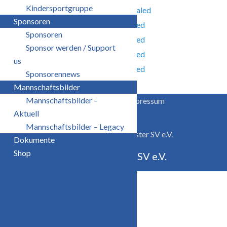
Kindersportgruppe
Sponsoren
Sponsoren
Sponsor werden / Support
us
Sponsorennews
Mannschaftsbilder
Mannschaftsbilder –
Datenschutzerklärung
Impressum
Aktuell
Mannschaftsbilder – Legacy
Copyright 2021 | Velgaster SV e.V.
Dokumente
Shop
Velgaster SV e.V.