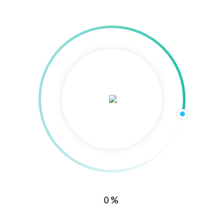
Unterstützung und Know-how dankbar. Wo wir gerade beim
Thema Erfahrung
READ MORE
Velgaster SV startet Crowndfunding-Aktion für die
Jugend
By 
Velgaster SV
|
Allgemein
, 
Jugend
, 
News
|
0 comment
|
25 
6
März, 2023    
|
❗❗❗𝐕𝐞𝐥𝐠𝐚𝐬𝐭𝐞𝐫 𝐒𝐕 𝐬𝐭𝐚𝐫𝐭𝐞𝐭 𝐂𝐫𝐨𝐰𝐝𝐟𝐮𝐧𝐝𝐢𝐧𝐠-𝐀𝐤𝐭𝐢𝐨𝐧 𝐟ü𝐫 𝐝𝐢𝐞 𝐉𝐮𝐠𝐞𝐧𝐝❗❗❗
https://www.99funken.de/sichere-tore-fuer-den-fussball
Freunde und Supporter des Velgaster Sportverein e.V. Wir
0%
brauchen eure Hilfe und das Beste ist, Ihr könnt uns
unkompliziert unterstützen! Wir haben uns bei der Aktion der