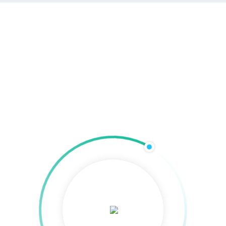
Velgaster SV e.V.
logo1
logo1